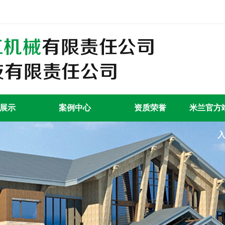
展示
案例中心
资质荣誉
米兰官方