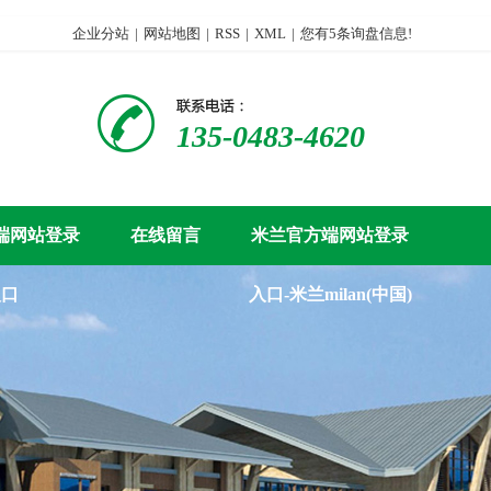
企业分站
|
网站地图
|
RSS
|
XML
|
您有
5
条询盘信息!
135-0483-4620
端网站登录
在线留言
米兰官方端网站登录
入口
入口-米兰milan(中国)