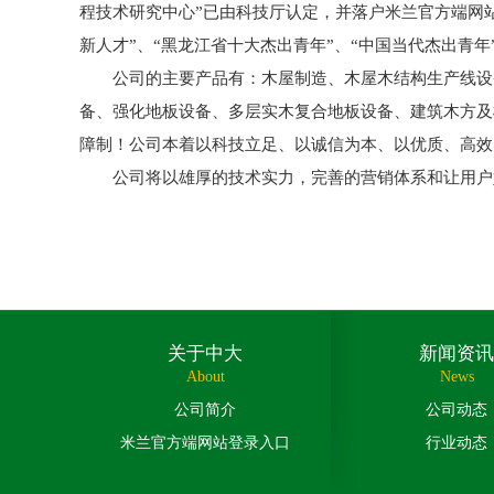
程技术研究中心”已由科技厅认定，并落户米兰官方端网站登
新人才”、“黑龙江省十大杰出青年”、“中国当代杰出青年
公司的主要产品有：木屋制造、木屋木结构生产线设备
备、强化地板设备、多层实木复合地板设备、建筑木方及
障制！公司本着以科技立足、以诚信为本、以优质、高效
公司将以雄厚的技术实力，完善的营销体系和让用户始
关于中大
新闻资讯
About
News
公司简介
公司动态
米兰官方端网站登录入口
行业动态