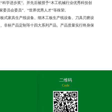
获“科学进步奖”。并先后被授予“木工机械行业优秀科技创
家委员会委员”、“世界优秀人才”等殊荣。
板式家具生产线设备、细木工板生产线设备、刀具刃磨设
备、非标产品定制等十四大系列产品。产品质量实行终身保
二维码
Code