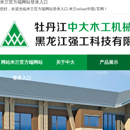
米兰官方端网站登录入口
您好，欢迎光临米兰官方端网站登录入口-米兰milan(中国) 官网！
网站米兰官方端网站
关于中大
产品展示
登录入口