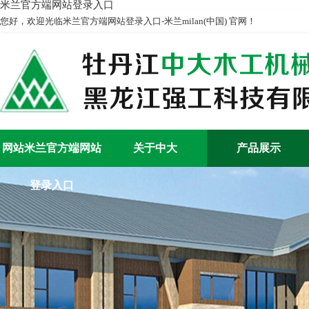
米兰官方端网站登录入口
您好，欢迎光临米兰官方端网站登录入口-米兰milan(中国) 官网！
网站米兰官方端网站
关于中大
产品展示
登录入口