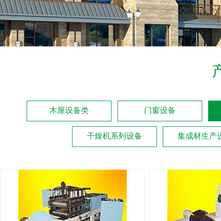
木屋设备类
门窗设备
干燥机系列设备
集成材生产