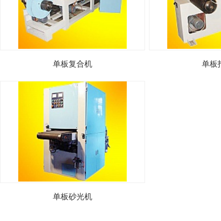
单板复合机
单板
单板砂光机