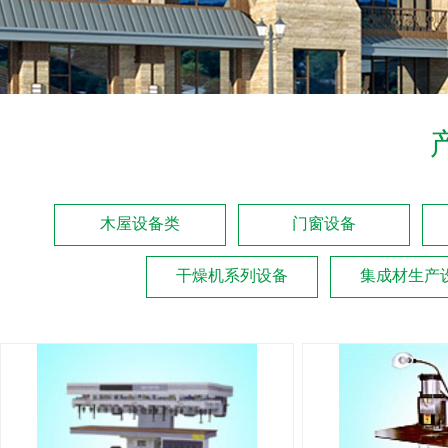
木屋设备类
门窗设备
干燥机系列设备
集成材生产