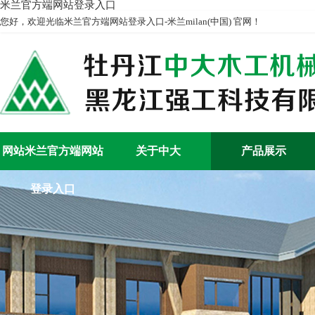
米兰官方端网站登录入口
您好，欢迎光临米兰官方端网站登录入口-米兰milan(中国) 官网！
网站米兰官方端网站
关于中大
产品展示
登录入口