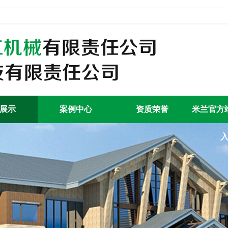
展示
案例中心
资质荣誉
米兰官方