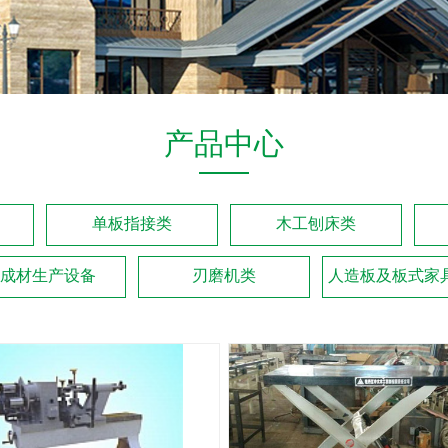
产品中心
单板指接类
木工刨床类
成材生产设备
刃磨机类
人造板及板式家