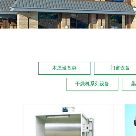
木屋设备类
门窗设备
干燥机系列设备
集