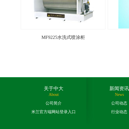
MF9225水洗式喷涂柜
关于中大
新闻资讯
About
News
公司简介
公司动态
米兰官方端网站登录入口
行业动态