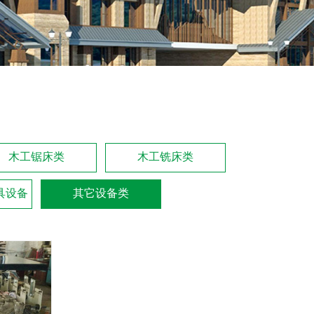
木工锯床类
木工铣床类
具设备
其它设备类