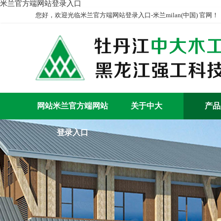
米兰官方端网站登录入口
您好，欢迎光临米兰官方端网站登录入口-米兰milan(中国) 官网！
网站米兰官方端网站
关于中大
产品
登录入口