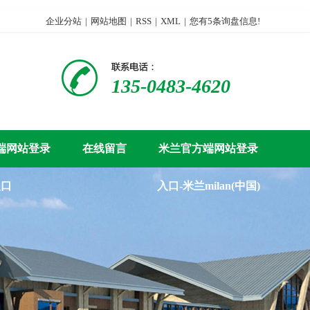
企业分站
|
网站地图
|
RSS
|
XML
|
您有
5
条询盘信息!
135-0483-4620
端网站登录
在线留言
米兰官方端网站登录
入口
入口-米兰milan(中国)