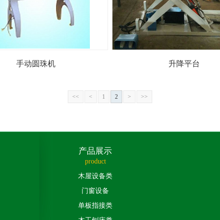
手动圆珠机
升降平台
<<
<
1
2
>
>>
产品展示
product
木屋设备类
门窗设备
单板指接类