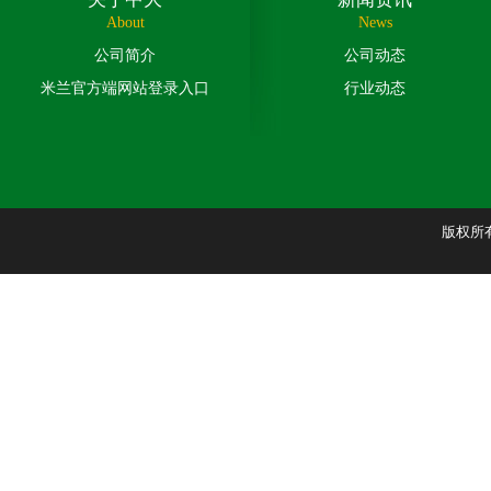
About
News
公司简介
公司动态
米兰官方端网站登录入口
行业动态
版权所有