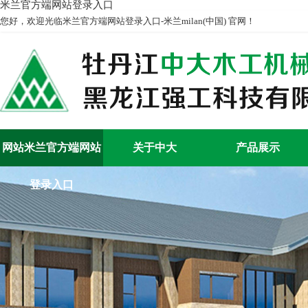
米兰官方端网站登录入口
您好，欢迎光临米兰官方端网站登录入口-米兰milan(中国) 官网！
网站米兰官方端网站
关于中大
产品展示
登录入口