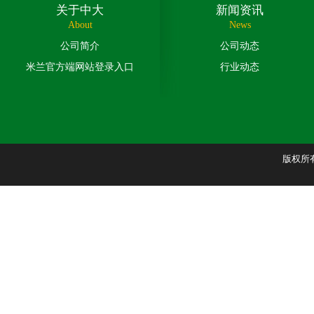
关于中大
新闻资讯
About
News
公司简介
公司动态
米兰官方端网站登录入口
行业动态
版权所有