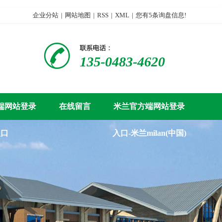
企业分站
|
网站地图
|
RSS
|
XML
|
您有
5
条询盘信息!
135-0483-4620
端网站登录
在线留言
米兰官方端网站登录
入口
入口-米兰milan(中国)