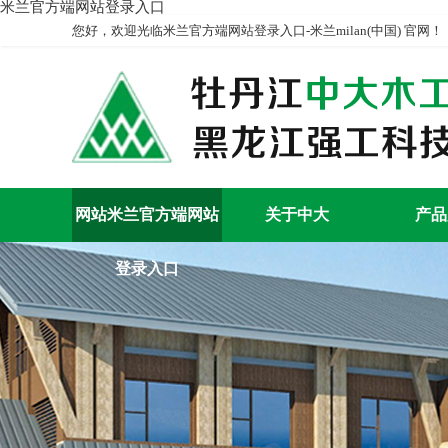
米兰官方端网站登录入口
您好，欢迎光临米兰官方端网站登录入口-米兰milan(中国) 官网！
网站米兰官方端网站
关于中大
产品
登录入口