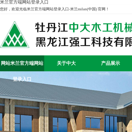
米兰官方端网站登录入口
您好，欢迎光临米兰官方端网站登录入口-米兰milan(中国) 官网！
网站米兰官方端网站
关于中大
产品展示
登录入口