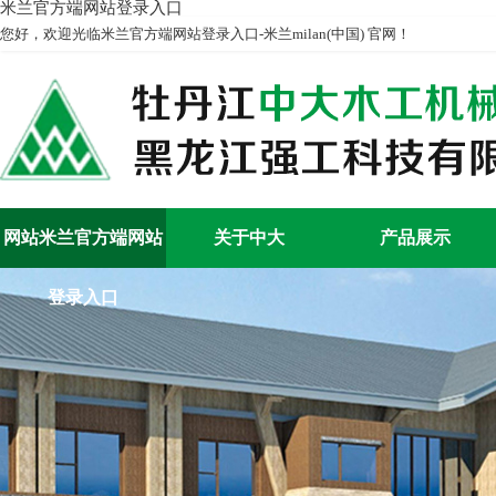
米兰官方端网站登录入口
您好，欢迎光临米兰官方端网站登录入口-米兰milan(中国) 官网！
网站米兰官方端网站
关于中大
产品展示
登录入口