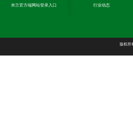
米兰官方端网站登录入口
行业动态
版权所有