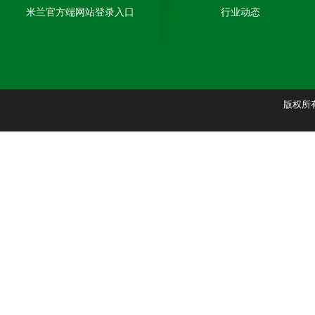
米兰官方端网站登录入口
行业动态
版权所有