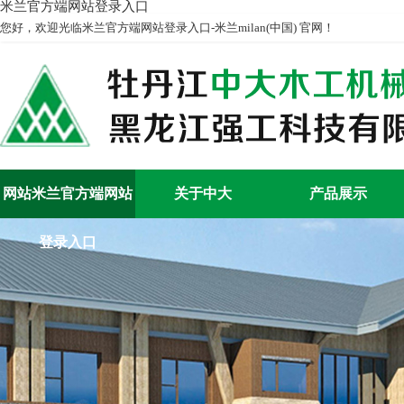
米兰官方端网站登录入口
您好，欢迎光临米兰官方端网站登录入口-米兰milan(中国) 官网！
网站米兰官方端网站
关于中大
产品展示
登录入口