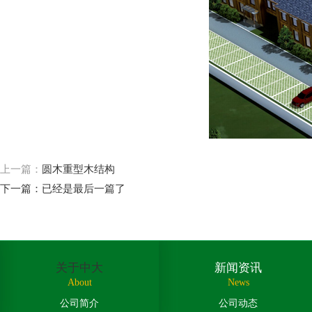
上一篇：
圆木重型木结构
下一篇：已经是最后一篇了
关于中大
新闻资讯
About
News
公司简介
公司动态