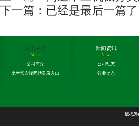
下一篇：已经是最后一篇了
关于中大
新闻资讯
About
News
公司简介
公司动态
米兰官方端网站登录入口
行业动态
版权所有