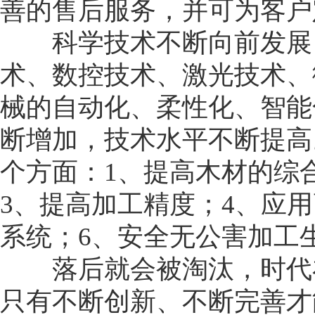
善的售后服务，并可为客户
科学技术不断向前发展，
术、数控技术、激光技术、
械的自动化、柔性化、智能
断增加，技术水平不断提高
个方面：1、提高木材的综
3、提高加工精度；4、应
系统；6、安全无公害加工
落后就会被淘汰，时代在
只有不断创新、不断完善才