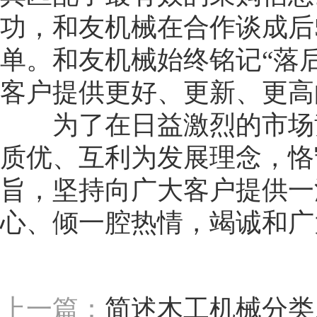
功，和友机械在合作谈成后
单。和友机械始终铭记“落
客户提供更好、更新、更高
为了在日益激烈的市场竞
质优、互利为发展理念，恪
旨，坚持向广大客户提供一
心、倾一腔热情，竭诚和广
上一篇：
简述木工机械分类