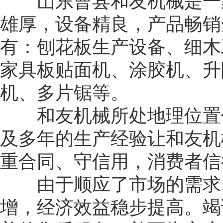
山东曹县和友机械是一家
雄厚，设备精良，产品畅销
有：刨花板生产设备、细木
家具板贴面机、涂胶机、升
机、多片锯等。
和友机械所处地理位置优
及多年的生产经验让和友机
重合同、守信用，消费者信
由于顺应了市场的需求，
增，经济效益稳步提高。竭