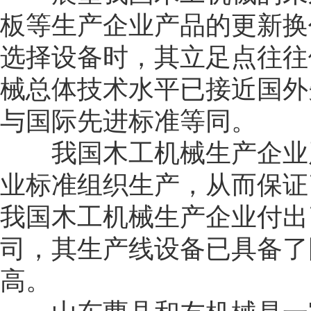
板等生产企业产品的更新换
选择设备时，其立足点往往
械总体技术水平已接近国外
与国际先进标准等同。
我国木工机械生产企业严
业标准组织生产，从而保证
我国木工机械生产企业付出
司，其生产线设备已具备了
高。