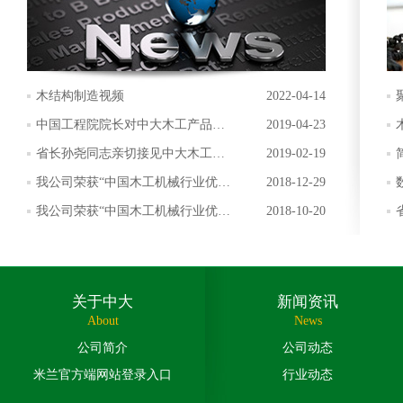
木结构制造视频
2022-04-14
中国工程院院长对中大木工产品给
2019-04-23
予好评
省长孙尧同志亲切接见中大木工总
2019-02-19
经理
我公司荣获“中国木工机械行业优秀
2018-12-29
实木加工机械生产企业”称号
我公司荣获“中国木工机械行业优秀
2018-10-20
科技创新企业”称号
关于中大
新闻资讯
About
News
公司简介
公司动态
米兰官方端网站登录入口
行业动态