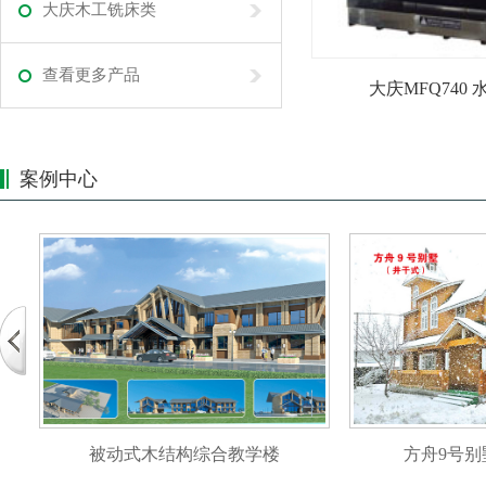
大庆木工铣床类
查看更多产品
大庆MFQ740
案例中心
被动式木结构综合教学楼
方舟9号