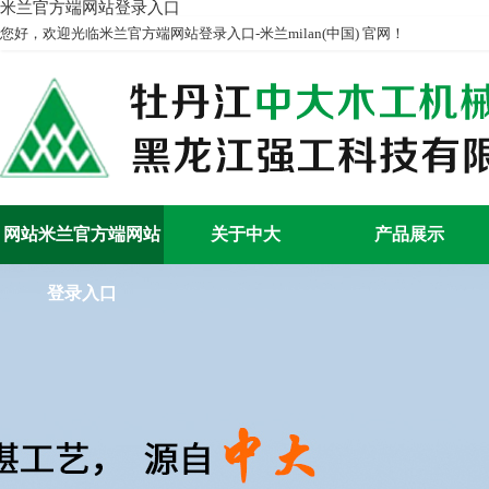
米兰官方端网站登录入口
您好，欢迎光临米兰官方端网站登录入口-米兰milan(中国) 官网！
网站米兰官方端网站
关于中大
产品展示
登录入口