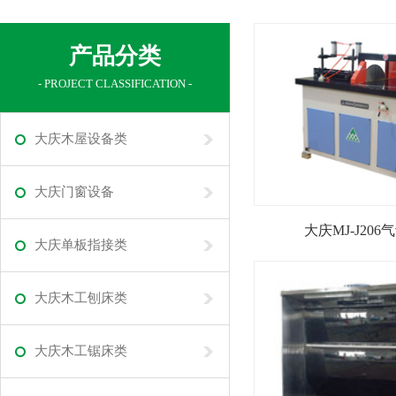
产品分类
- PROJECT CLASSIFICATION -
大庆木屋设备类
大庆门窗设备
大庆MJ-J20
大庆单板指接类
大庆木工刨床类
大庆木工锯床类