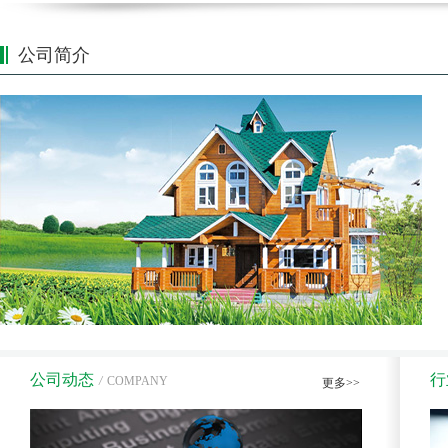
公司简介
公司动态
行
/
COMPANY
更多>>