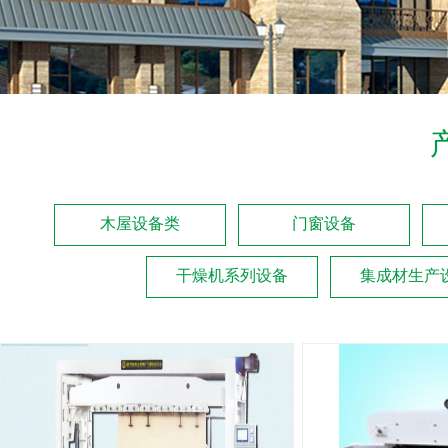
木屋设备类
门窗设备
干燥机系列设备
集成材生产