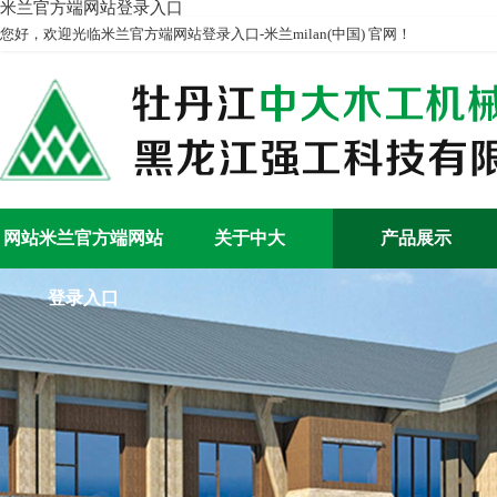
米兰官方端网站登录入口
您好，欢迎光临米兰官方端网站登录入口-米兰milan(中国) 官网！
网站米兰官方端网站
关于中大
产品展示
登录入口