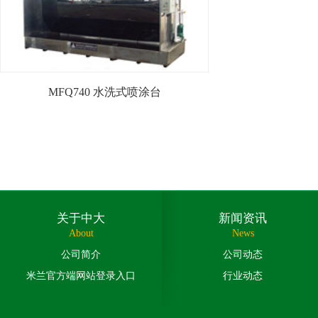
MFQ740 水洗式喷涂台
关于中大
新闻资讯
About
News
公司简介
公司动态
米兰官方端网站登录入口
行业动态